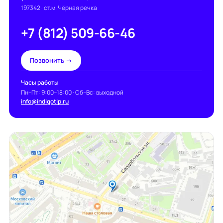
197342
· ст.м. Чёрная речка
+7 (812) 509-66-46
Позвонить →
Часы работы
Пн–Пт: 9:00–18:00 · Сб–Вс: выходной
info@indigotip.ru