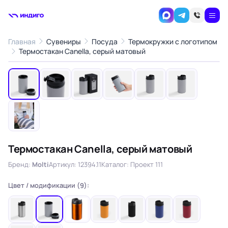
Главная
Сувениры
Посуда
Термокружки с логотипом
1
/7
Термостакан Canella, серый матовый
‹
›
Термостакан Canella, серый матовый
Бренд:
Molti
Артикул: 12394.11
Каталог: Проект 111
Цвет / модификации (9):