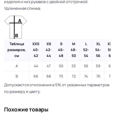
изделия и низ рукавов с двойной отстрочкой.
Удлиненная спинка.
Таблица
XXS
XS
S
M
L
XL
XXL
размеров,
40-
42-
46-
48-
52-
54-
58-
см
42
44
48
50
54
56
60
A
44
47
50
53
56
59
62
B
66
68
70
72
74
76
78
Допускаются отклонения в 5% от указанных параметров
по размеру и цвету.
Похожие товары