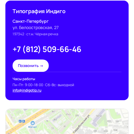
Типография Индиго
Санкт-Петербург
ул. Белоостровская, 27
197342
· ст.м. Чёрная речка
+7 (812) 509-66-46
Позвонить →
Часы работы
Пн–Пт: 9:00–18:00 · Сб–Вс: выходной
info@indigotip.ru