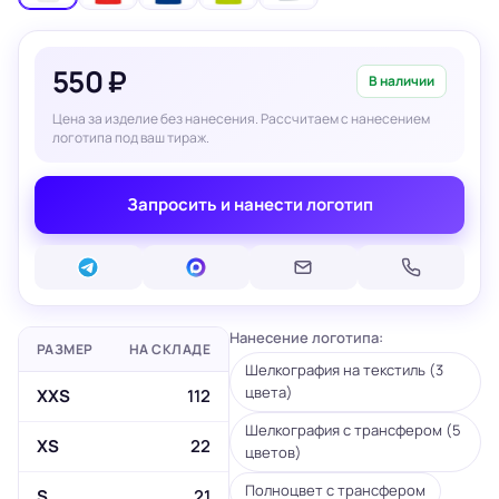
550 ₽
В наличии
Цена за изделие без нанесения. Рассчитаем с нанесением
логотипа под ваш тираж.
Запросить и нанести логотип
Нанесение логотипа:
РАЗМЕР
НА СКЛАДЕ
Шелкография на текстиль (3
цвета)
XXS
112
Шелкография с трансфером (5
XS
22
цветов)
Полноцвет с трансфером
S
21