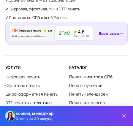
Срочная печать — от 1 рабочего дня
Цифровая, офсетная, УФ- и DTF-печать
Доставка по СПб и всей России
★
4,6
2ГИС
Все отзывы →
24 оценки
УСЛУГИ
КАТАЛОГ
Цифровая печать
Печать визиток в СПб
Офсетная печать
Печать буклетов
Широкоформатная печать
Печать календарей
DTF печать на текстиле
Печать каталогов
Лазерная гравировка
Печать листовок
Есения, менеджер
Отвечу за 30 секунд
Все категории каталога