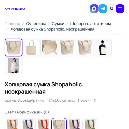
Главная
Сувениры
Сумки
Шоперы с логотипом
1
/7
Холщовая сумка Shopaholic, неокрашенная
‹
›
Холщовая сумка Shopaholic,
неокрашенная
Бренд:
Avoska
Артикул: 11743.66
Каталог: Проект 111
Цвет / модификации (6):