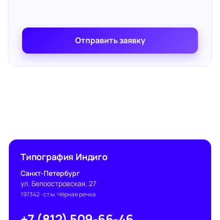
Отправить заявку
Типография Индиго
Санкт-Петербург
ул. Белоостровская, 27
197342
· ст.м. Чёрная речка
+7 (812) 509-66-46