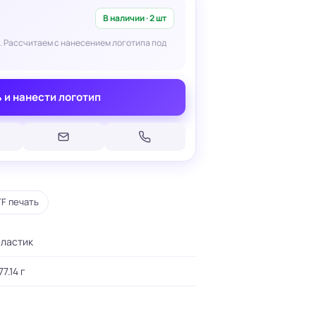
В наличии · 2 шт
. Рассчитаем с нанесением логотипа под
 и нанести логотип
Печать на кепках
Печать на шопперах
умаге
Печать на футболках
леящейся
Брендирование униформы
Брендирование одежды
Печать на термосах
F печать
пластик
77.14 г