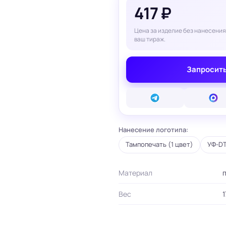
417 ₽
вые карты
ые сертификаты
и плакаты
Цена за изделие без нанесения
арты
ваш тираж.
ки
Запросить
и, костеры
Бумажные пакеты
 ресторанов
Готовые бумажные пакеты
Печать на фотоб
на окна и двери
Готовые коробки
Печать на самок
на стаканы для
Картонные коробки
пленке
смузи
Оберточная бумага с
Таблички
ню
логотипом
Нанесение логотипа:
Стенды
ет
ПВД пакеты
Баннеры
Тампопечать (1 цвет)
УФ-DT
ы/Плейтс-листы
Шуберы, обечайки
Печать на холсте
Этикетки для
Шелфтокеры
ты
маркетплейсов
Материал
 для бутылок
Вес
1