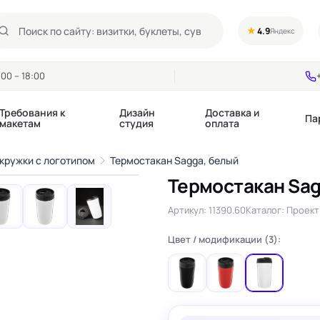
★
4.9
Яндекс
00 – 18:00
Требования к
Дизайн
Доставка и
Па
макетам
студия
оплата
1
/11
кружки с логотипом
Термостакан Sagga, белый
›
Термостакан Sag
Календари квартальные
Воблеры
купоны
Артикул: 11390.60
Каталог: Проект 
Календари настольные
Диспенсеры
Календари перекидные
Дорхенгеры / Кр
е игры, колоды
Цвет / модификации (3):
Календари Трио
Некхенгеры
Флажки бумажны
, флаеры
Ценники
Шелфтокеры
 этикетки,
Ярлыки и бирки