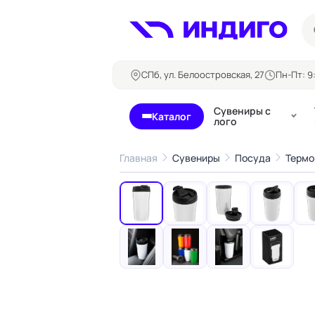
СПб, ул. Белоостровская, 27
Пн-Пт: 9:
Сувениры с
Каталог
лого
Главная
Сувениры
Посуда
Термо
‹
Бланки и формуляры
Билеты, 
Блокноты
Буклеты
Бейджи
Карточны
Визитки
Кубарики
Конверты
Листовки
Ленты для бейджей
Магниты
Папки
Наклейки,
Сертификаты
стикеры
Грамоты
Открытки