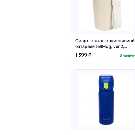
Смарт-стакан с заменяемой
батареей tellMug, ver.2,
молочно-белый
1 399 ₽
В налич