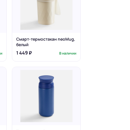
Смарт-термостакан neoMug,
белый
1 449 ₽
ии
В наличии