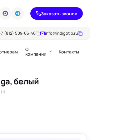
Заказать звонок
+7 (812) 509-66-46
info@indigotip.ru
О
ртнерам
Контакты
компании
ga, белый
Брошюры
111
Журналы
ючки
Каталоги
Презентации, годовые
е
отчеты