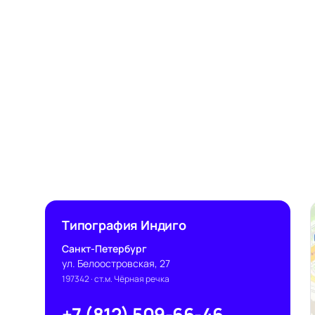
Типография Индиго
Санкт-Петербург
ул. Белоостровская, 27
197342
· ст.м. Чёрная речка
+7 (812) 509-66-46