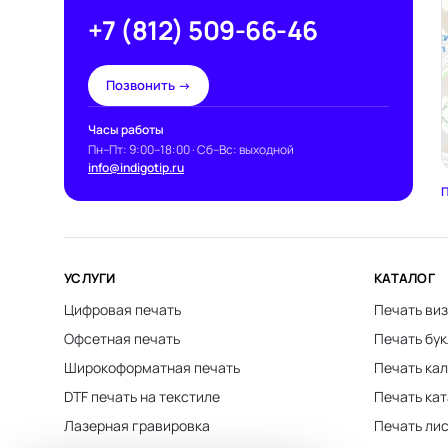
+7 (812) 509-66-46
Позвонить →
Часы работы
Пн–Пт: 9:00–18:00 · Сб–Вс: выходной
info@indigotip.ru
П
УСЛУГИ
КАТАЛОГ
Цифровая печать
Печать виз
Офсетная печать
Печать бу
Широкоформатная печать
Печать ка
DTF печать на текстиле
Печать ка
Лазерная гравировка
Печать ли