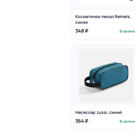
Косметичка-пенал Remark,
синяя
348 ₽
В налич
Несессер Jussi, синий
364 ₽
В налич