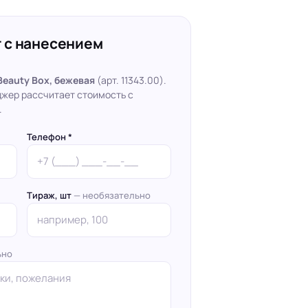
 с нанесением
Beauty Box, бежевая
(арт. 11343.00).
джер рассчитает стоимость с
.
Телефон *
Тираж, шт
— необязательно
ьно