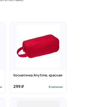
,
Косметичка Anytime, красная
299 ₽
ии
В наличии