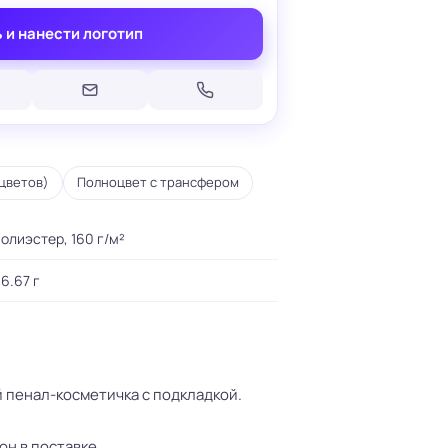
 и нанести логотип
Печать на кепках
цветов)
Полноцвет с трансфером
Печать на шопперах
умаге
Печать на футболках
леящейся
Брендирование униформы
олиэстер, 160 г/м²
Брендирование одежды
Печать на термосах
6.67 г
 пенал-косметичка с подкладкой.
н в поставке.