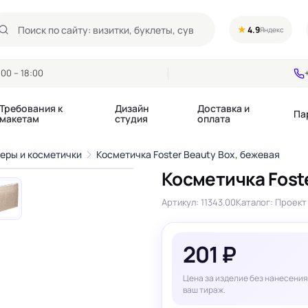
★
4.9
Яндекс
00 – 18:00
Требования к
Дизайн
Доставка и
Па
макетам
студия
оплата
1
/5
еры и косметички
Косметичка Foster Beauty Box, бежевая
›
Косметичка Foste
Календари квартальные
Воблеры
купоны
Артикул: 11343.00
Каталог: Проект 
Календари настольные
Диспенсеры
Календари перекидные
Дорхенгеры / Кр
е игры, колоды
Календари Трио
Некхенгеры
201 ₽
Флажки бумажны
, флаеры
Ценники
Шелфтокеры
Цена за изделие без нанесения
 этикетки,
Ярлыки и бирки
ваш тираж.