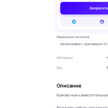
вые карты
Запросить
ые сертификаты
и плакаты
арты
ки
Нанесение логотипа:
и, костеры
Бумажные пакеты
 ресторанов
Готовые бумажные пакеты
Шелкография с трансфером (5 
Печать на фотоб
на окна и двери
Готовые коробки
Печать на самок
на стаканы для
Картонные коробки
пленке
смузи
Материал
п
Оберточная бумага с
Таблички
ню
логотипом
Стенды
ет
ПВД пакеты
Вес
3
Баннеры
ы/Плейтс-листы
Шуберы, обечайки
Печать на холсте
Этикетки для
Шелфтокеры
ты
маркетплейсов
Описание
 для бутылок
Компактный и вместительный
Возможен небольшой разното