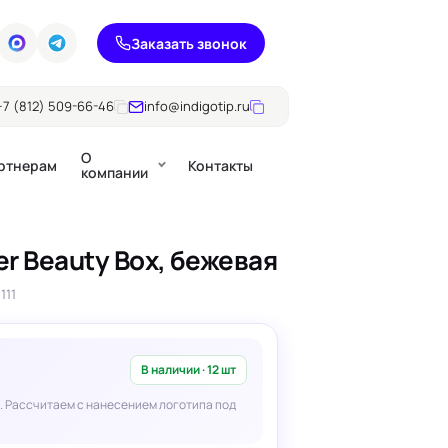
Заказать звонок
+7 (812) 509-66-46
info@indigotip.ru
О
ртнерам
Контакты
компании
r Beauty Box, бежевая
Брошюры
111
Журналы
ючки
Каталоги
Презентации, годовые
е
отчеты
В наличии · 12 шт
. Рассчитаем с нанесением логотипа под