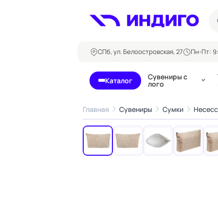
СПб, ул. Белоостровская, 27
Пн-Пт: 9:
Сувениры с
Каталог
лого
Главная
Сувениры
Сумки
Несесс
‹
Бланки и формуляры
Билеты, 
Блокноты
Буклеты
Бейджи
Карточны
Визитки
Кубарики
Конверты
Листовки
Ленты для бейджей
Магниты
Папки
Наклейки,
Сертификаты
стикеры
Грамоты
Открытки