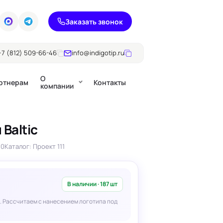
Заказать звонок
+7 (812) 509-66-46
info@indigotip.ru
О
ртнерам
Контакты
компании
 Baltic
Брошюры
00
Каталог: Проект 111
Журналы
ючки
Каталоги
Презентации, годовые
е
отчеты
В наличии · 187 шт
. Рассчитаем с нанесением логотипа под