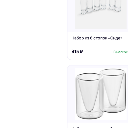
Набор из 6 стопок «Сиде»
915 ₽
В налич