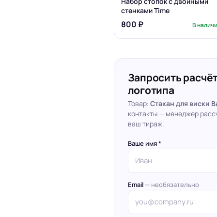
Набор стопок с двойными
стенками Time
800 ₽
В налич
Запросить расчёт
логотипа
Товар:
Стакан для виски Ba
контакты — менеджер расс
ваш тираж.
Ваше имя *
Email
— необязательно