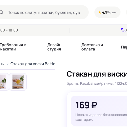
★
4.9
Яндекс
00 – 18:00
Требования к
Дизайн
Доставка и
Па
макетам
студия
оплата
1
/6
ны
Стакан для виски Baltic
›
Стакан для виски
Календари квартальные
Воблеры
купоны
Бренд:
Pasabahce
Артикул: 11224.
Календари настольные
Диспенсеры
Календари перекидные
Дорхенгеры / Кр
е игры, колоды
Календари Трио
Некхенгеры
169 ₽
Флажки бумажны
, флаеры
Ценники
Шелфтокеры
Цена за изделие без нанесения
 этикетки,
Ярлыки и бирки
ваш тираж.