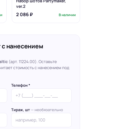
Набор шотов Partymaker,
ver.2
2 086 ₽
ии
В наличии
 с нанесением
ltic
(арт. 11224.00). Оставьте
читает стоимость с нанесением под
Телефон *
Тираж, шт
— необязательно