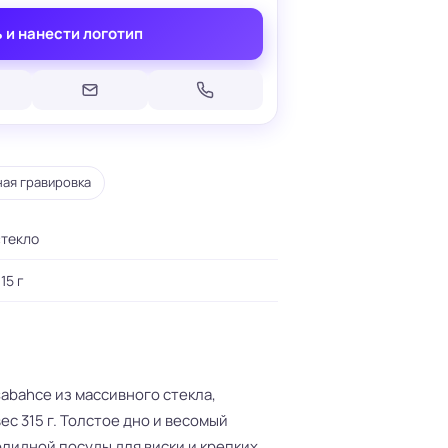
 и нанести логотип
Печать на кепках
ная гравировка
Печать на шопперах
умаге
Печать на футболках
леящейся
Брендирование униформы
стекло
Брендирование одежды
Печать на термосах
15 г
asabahce из массивного стекла,
вес 315 г. Толстое дно и весомый
лидной посуды для виски и крепких