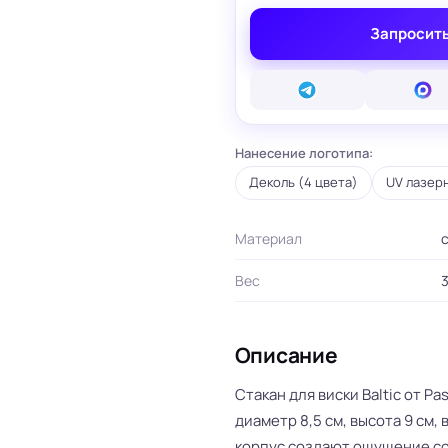
вые карты
Запросить
ые сертификаты
и плакаты
арты
ки
Нанесение логотипа:
и, костеры
Бумажные пакеты
 ресторанов
Готовые бумажные пакеты
Деколь (4 цвета)
UV лазер
Печать на фотоб
на окна и двери
Готовые коробки
Печать на самок
на стаканы для
Картонные коробки
пленке
смузи
Материал
Оберточная бумага с
Таблички
ню
логотипом
Стенды
ет
ПВД пакеты
Вес
3
Баннеры
ы/Плейтс-листы
Шуберы, обечайки
Печать на холсте
Этикетки для
Шелфтокеры
ты
маркетплейсов
Описание
 для бутылок
Стакан для виски Baltic от P
диаметр 8,5 см, высота 9 см, 
корпус создают ощущение со