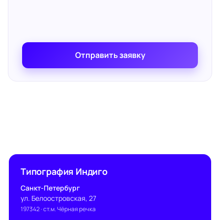
Отправить заявку
Типография Индиго
Санкт-Петербург
ул. Белоостровская, 27
197342
· ст.м. Чёрная речка