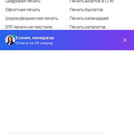
Цифровая печать
Печать визиток в СПб
Офсетная печать
Печать буклетов
Широкоформатная печать
Печать календарей
DTF печать на текстиле
Печать каталогов
Лазерная гравировка
Печать листовок
Есения, менеджер
Отвечу за 30 секунд
Все категории каталога
КЛИЕНТАМ
О КОМПАНИИ
Доставка и оплата
О компании
Требования к макетам
Партнёрам
Дизайн-студия
Новости
Информация на сайте носит информационный характер и ни при каких
условиях не является публичной офертой, определяемой положениями
статьи 437 ГК РФ.