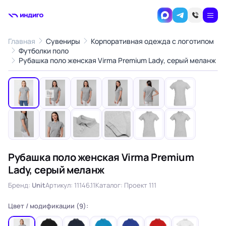
Главная
Сувениры
Корпоративная одежда с логотипом
Футболки поло
1
/12
Рубашка поло женская Virma Premium Lady, серый меланж
‹
›
Рубашка поло женская Virma Premium
Lady, серый меланж
Бренд:
Unit
Артикул: 11146.11
Каталог: Проект 111
Цвет / модификации (9):