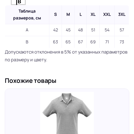
Таблица
S
M
L
XL
XXL
3XL
размеров, см
A
42
45
48
51
54
57
B
63
65
67
69
71
73
Допускаются отклонения в 5% от указанных параметров
по размеру и цвету.
Похожие товары