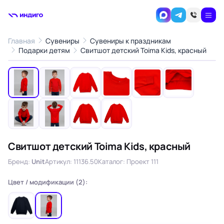
Главная
Сувениры
Сувениры к праздникам
1
/10
Подарки детям
Свитшот детский Toima Kids, красный
‹
›
Свитшот детский Toima Kids, красный
Бренд:
Unit
Артикул: 11136.50
Каталог: Проект 111
Цвет / модификации (2):