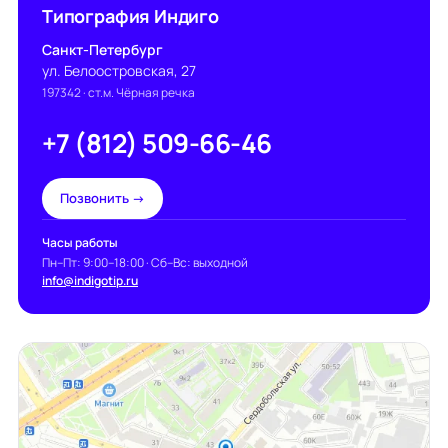
Типография Индиго
Санкт-Петербург
ул. Белоостровская, 27
197342
· ст.м. Чёрная речка
+7 (812) 509-66-46
Позвонить →
Часы работы
Пн–Пт: 9:00–18:00 · Сб–Вс: выходной
info@indigotip.ru