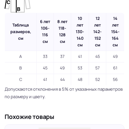
10
12
14
6 лет
8 лет
Таблица
лет
лет
лет
106-
118-
размеров,
130-
142-
154-
116
128
см
140
152
164
см
см
см
см
см
A
33
37
41
45
49
B
45
49
53
57
61
C
41
44
48
52
56
Допускаются отклонения в 5% от указанных параметров
по размеру и цвету.
Похожие товары