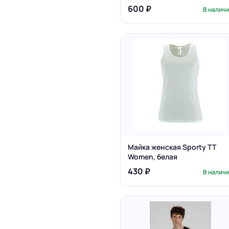
600 ₽
В налич
Майка женская Sporty TT
Women, белая
430 ₽
В налич