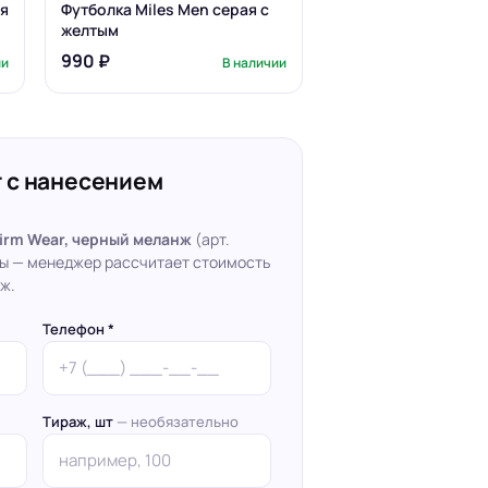
ая
Футболка Miles Men серая с
желтым
990 ₽
ии
В наличии
 с нанесением
irm Wear, черный меланж
(арт.
кты — менеджер рассчитает стоимость
ж.
Телефон *
Тираж, шт
— необязательно