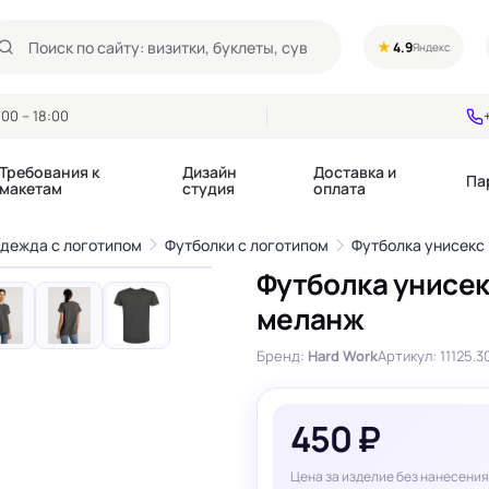
★
4.9
Яндекс
00 – 18:00
Требования к
Дизайн
Доставка и
Па
макетам
студия
оплата
1
/9
одежда с логотипом
Футболки с логотипом
Футболка унисекс 
›
Футболка унисек
Календари квартальные
Воблеры
меланж
купоны
Календари настольные
Диспенсеры
Календари перекидные
Дорхенгеры / Кр
Бренд:
Hard Work
Артикул: 11125.3
е игры, колоды
Календари Трио
Некхенгеры
Флажки бумажны
, флаеры
Ценники
450 ₽
Шелфтокеры
 этикетки,
Ярлыки и бирки
Цена за изделие без нанесения