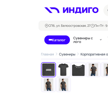
СПб, ул. Белоостровская, 27
Пн-Пт: 9:
Сувениры с
Каталог
лого
Главная
Сувениры
Корпоративная 
‹
Бланки и формуляры
Билеты, 
Блокноты
Буклеты
Бейджи
Карточны
Визитки
Кубарики
Конверты
Листовки
Ленты для бейджей
Магниты
Папки
Наклейки,
Сертификаты
стикеры
Грамоты
Открытки