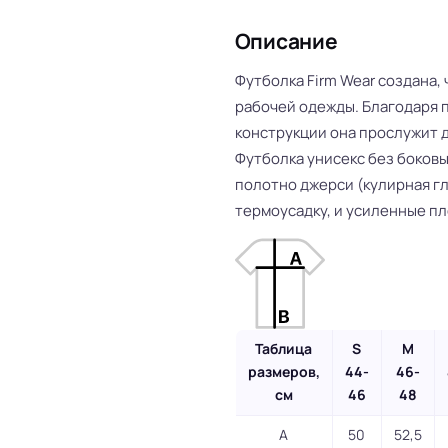
Описание
Футболка Firm Wear создана
рабочей одежды. Благодаря 
конструкции она прослужит д
Футболка унисекс без боковы
полотно джерси (кулирная г
термоусадку, и усиленные пл
Таблица
S
M
размеров,
44-
46-
см
46
48
A
50
52,5