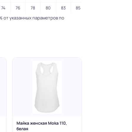
74
76
78
80
83
85
% от указанных параметров по
Майка женская Moka 110,
белая