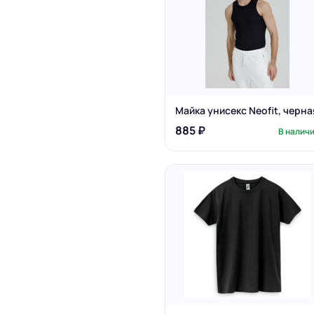
Майка унисекс Neofit, черна
885 ₽
В налич