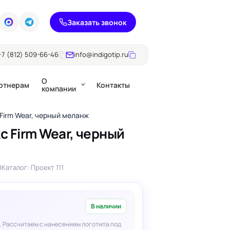
Заказать звонок
+7 (812) 509-66-46
info@indigotip.ru
О
ртнерам
Контакты
компании
Firm Wear, черный меланж
с Firm Wear, черный
Брошюры
Журналы
ючки
0
Каталог: Проект 111
Каталоги
Презентации, годовые
е
отчеты
В наличии
. Рассчитаем с нанесением логотипа под