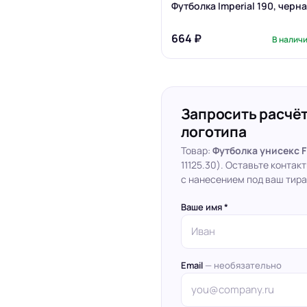
Футболка Imperial 190, черн
664 ₽
В налич
Запросить расчёт
логотипа
Товар:
Футболка унисекс F
11125.30). Оставьте конта
с нанесением под ваш тира
Ваше имя *
Email
— необязательно