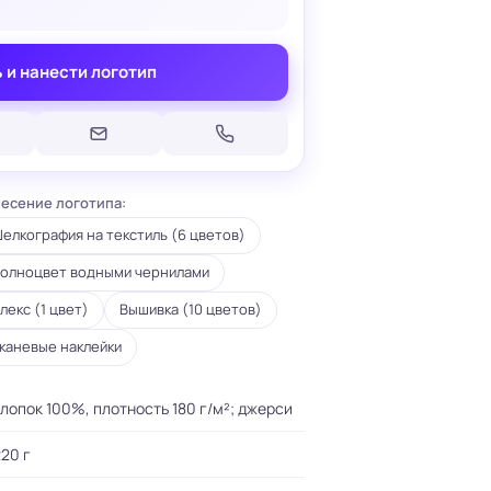
 и нанести логотип
Печать на кепках
Печать на шопперах
есение логотипа:
умаге
Печать на футболках
леящейся
елкография на текстиль (6 цветов)
Брендирование униформы
Брендирование одежды
олноцвет водными чернилами
Печать на термосах
лекс (1 цвет)
Вышивка (10 цветов)
каневые наклейки
лопок 100%, плотность 180 г/м²; джерси
20 г