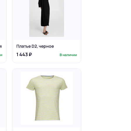
я
Платье D2, черное
1 443 ₽
ии
В наличии