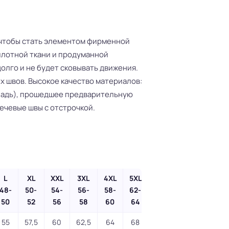
, чтобы стать элементом фирменной
плотной ткани и продуманной
олго и не будет сковывать движения.
х швов. Высокое качество материалов:
ладь), прошедшее предварительную
ечевые швы с отстрочкой.
L
XL
XXL
3XL
4XL
5XL
48-
50-
54-
56-
58-
62-
50
52
56
58
60
64
55
57,5
60
62,5
64
68