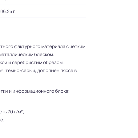
06.25 г
тного фактурного материала c четким
металлическим блеском.
кой и серебристым обрезом,
an, темно-серый, дополнен ляссе в
етки и информационного блока:
ть 70 г/м²;
е.