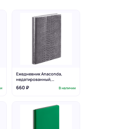
Ежедневник Anaconda,
недатированный,
серебристый
660 ₽
ии
В наличии