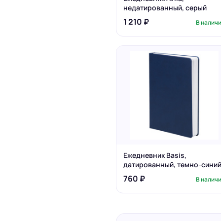
недатированный, серый
1 210 ₽
В налич
Ежедневник Basis,
датированный, темно-сини
760 ₽
В налич