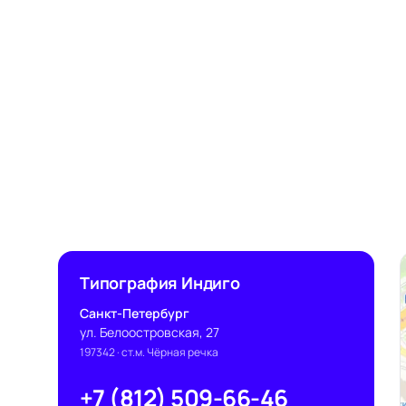
Типография Индиго
Санкт-Петербург
ул. Белоостровская, 27
197342
· ст.м. Чёрная речка
+7 (812) 509-66-46