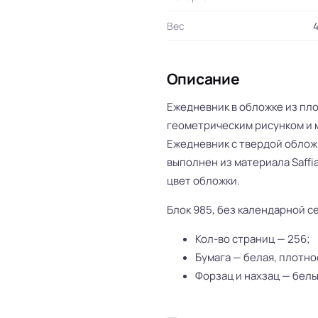
Вес
4
Описание
Ежедневник в обложке из пло
геометрическим рисунком и 
Ежедневник с твердой облож
выполнен из материала Saffi
цвет обложки.
Блок 985, без календарной с
Кол-во страниц — 256;
Бумага — белая, плотнос
Форзац и нахзац — белы