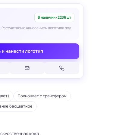
В наличии · 2236 шт
. Рассчитаем с нанесением логотипа под
Печать на кепках
 и нанести логотип
Печать на шопперах
умаге
Печать на футболках
леящейся
Брендирование униформы
Брендирование одежды
Печать на термосах
цвет)
Полноцвет с трансфером
ение бесцветное
искусственная кожа