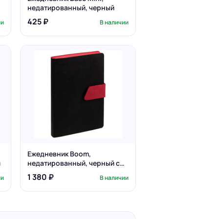
недатированный, черный
425 ₽
ии
В наличии
Ежедневник Boom,
й
недатированный, черный с
красным
1 380 ₽
ии
В наличии