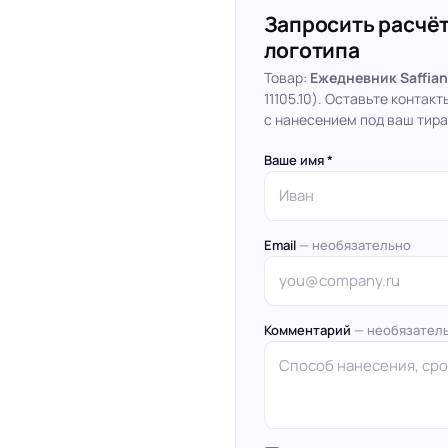
Запросить расчёт
логотипа
Товар:
Ежедневник Saffia
11105.10). Оставьте конта
с нанесением под ваш тира
Ваше имя *
Email
— необязательно
Комментарий
— необязател