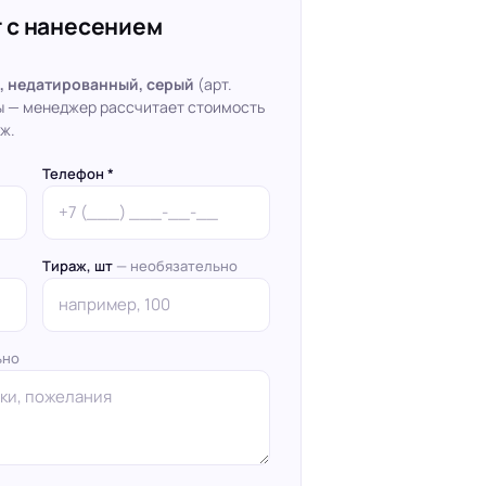
 с нанесением
n, недатированный, серый
(арт.
кты — менеджер рассчитает стоимость
ж.
Телефон *
Тираж, шт
— необязательно
ьно