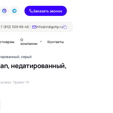
Заказать звонок
+7 (812) 509-66-46
info@indigotip.ru
О
ртнерам
Контакты
компании
атированный, серый
ian, недатированный,
Брошюры
Журналы
ючки
Каталог: Проект 111
Каталоги
Презентации, годовые
е
отчеты