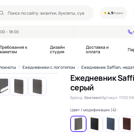
★
4.9
Яндекс
00 – 18:00
Требования к
Дизайн
Доставка и
Па
макетам
студия
оплата
1
/7
блокноты
Ежедневники с логотипом
Ежедневник Saffian, нед
›
Ежедневник Saff
Календари квартальные
Воблеры
серый
купоны
Календари настольные
Диспенсеры
Календари перекидные
Дорхенгеры / Кр
Бренд:
Контекст
Артикул: 11105.10
е игры, колоды
Календари Трио
Некхенгеры
Флажки бумажны
Цвет / модификации (4):
, флаеры
Ценники
Шелфтокеры
 этикетки,
Ярлыки и бирки