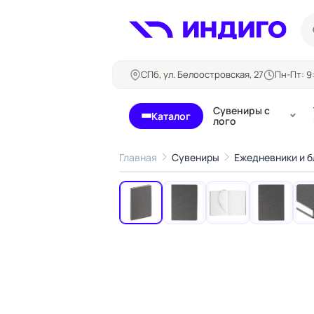
СПб, ул. Белоостровская, 27
Пн-Пт: 9:
Сувениры с
Каталог
лого
Главная
Сувениры
Ежедневники и 
‹
Бланки и формуляры
Билеты, 
Блокноты
Буклеты
Бейджи
Карточны
Визитки
Кубарики
Конверты
Листовки
Ленты для бейджей
Магниты
Папки
Наклейки,
Сертификаты
стикеры
Грамоты
Открытки