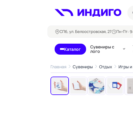
СПб, ул. Белоостровская, 27
Пн-Пт: 9:
Сувениры с
Каталог
лого
Главная
Сувениры
Отдых
Игры и
‹
Бланки и формуляры
Билеты, 
Блокноты
Буклеты
Бейджи
Карточны
Визитки
Кубарики
Конверты
Листовки
Ленты для бейджей
Магниты
Папки
Наклейки,
Сертификаты
стикеры
Грамоты
Открытки