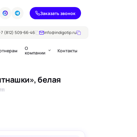
Заказать звонок
+7 (812) 509-66-46
info@indigotip.ru
О
ртнерам
Контакты
компании
тнашки», белая
Брошюры
111
Журналы
ючки
Каталоги
Презентации, годовые
е
отчеты