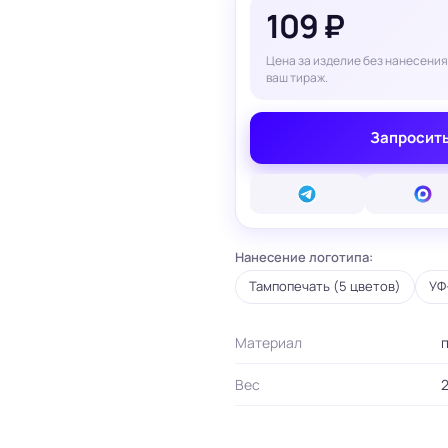
109 ₽
вые карты
ые сертификаты
и плакаты
Цена за изделие без нанесения
арты
ваш тираж.
ки
Запросить
и, костеры
Бумажные пакеты
 ресторанов
Готовые бумажные пакеты
Печать на фотоб
на окна и двери
Готовые коробки
Печать на самок
на стаканы для
Картонные коробки
пленке
смузи
Оберточная бумага с
Таблички
ню
логотипом
Нанесение логотипа:
Стенды
ет
ПВД пакеты
Баннеры
Тампопечать (5 цветов)
УФ
ы/Плейтс-листы
Шуберы, обечайки
Печать на холсте
Этикетки для
Шелфтокеры
ты
маркетплейсов
Материал
 для бутылок
Вес
2