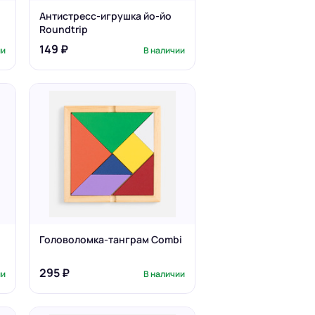
Антистресс-игрушка йо-йо
Roundtrip
149 ₽
ии
В наличии
Головоломка-танграм Combi
295 ₽
ии
В наличии