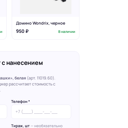
Домино Wondrix, черное
950 ₽
ии
В наличии
 с нанесением
ашки», белая
(арт. 11019.60).
джер рассчитает стоимость с
.
Телефон *
Тираж, шт
— необязательно