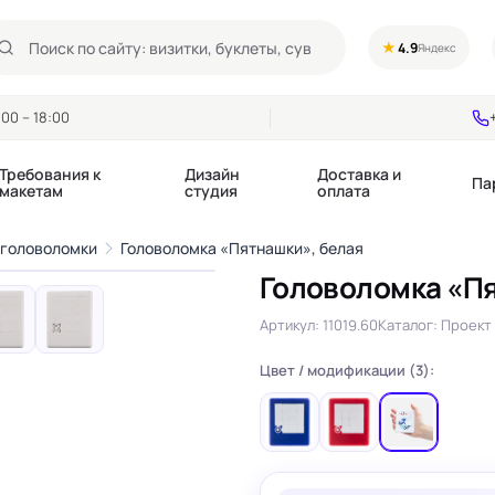
★
4.9
Яндекс
00 – 18:00
Требования к
Дизайн
Доставка и
Па
макетам
студия
оплата
1
/6
 головоломки
Головоломка «Пятнашки», белая
›
Головоломка «Пя
Календари квартальные
Воблеры
купоны
Артикул: 11019.60
Каталог: Проект 
Календари настольные
Диспенсеры
Календари перекидные
Дорхенгеры / Кр
е игры, колоды
Цвет / модификации (3):
Календари Трио
Некхенгеры
Флажки бумажны
, флаеры
Ценники
Шелфтокеры
 этикетки,
Ярлыки и бирки