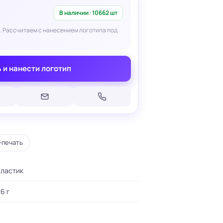
В наличии · 10662 шт
. Рассчитаем с нанесением логотипа под
 и нанести логотип
Печать на кепках
Печать на шопперах
умаге
Печать на футболках
леящейся
Брендирование униформы
Брендирование одежды
Печать на термосах
-печать
пластик
6 г