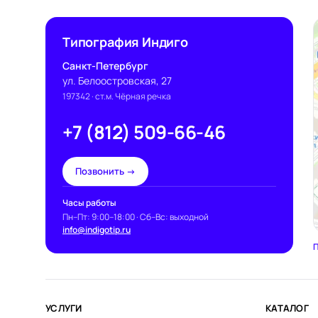
Типография Индиго
Санкт-Петербург
ул. Белоостровская, 27
197342
· ст.м. Чёрная речка
+7 (812) 509-66-46
Позвонить →
Часы работы
Пн–Пт: 9:00–18:00 · Сб–Вс: выходной
info@indigotip.ru
П
УСЛУГИ
КАТАЛОГ