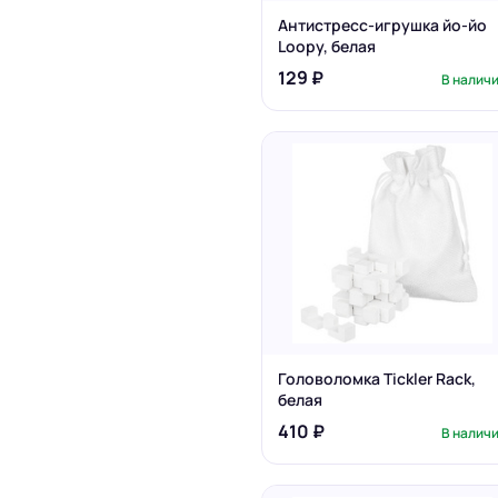
Антистресс-игрушка йо-йо
Loopy, белая
129 ₽
В налич
Головоломка Tickler Rack,
белая
410 ₽
В налич