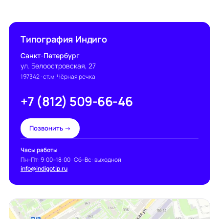
Типография Индиго
Санкт-Петербург
ул. Белоостровская, 27
197342
· ст.м. Чёрная речка
+7 (812) 509-66-46
Позвонить →
Часы работы
Пн–Пт: 9:00–18:00 · Сб–Вс: выходной
info@indigotip.ru