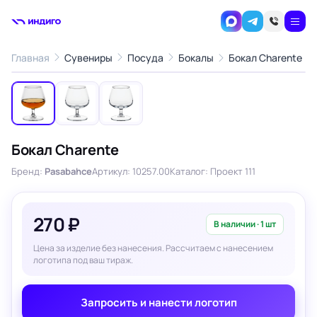
1
/3
Главная
Сувениры
Посуда
Бокалы
Бокал Charente
‹
›
Бокал Charente
Бренд:
Pasabahce
Артикул: 10257.00
Каталог: Проект 111
270 ₽
В наличии · 1 шт
Цена за изделие без нанесения. Рассчитаем с нанесением
логотипа под ваш тираж.
Запросить и нанести логотип