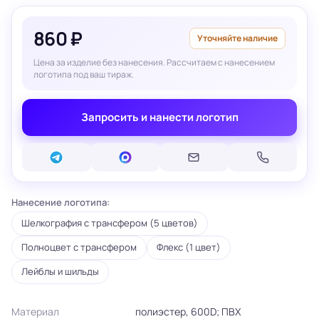
860 ₽
Уточняйте наличие
Цена за изделие без нанесения. Рассчитаем с нанесением
логотипа под ваш тираж.
Запросить и нанести логотип
Нанесение логотипа:
Шелкография с трансфером (5 цветов)
Полноцвет с трансфером
Флекс (1 цвет)
Лейблы и шильды
Материал
полиэстер, 600D; ПВХ