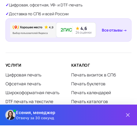
Цифровая, офсетная, УФ- и DTF-печать
Доставка по СПб и всей России
★
4,6
2ГИС
Все отзывы →
24 оценки
УСЛУГИ
КАТАЛОГ
Цифровая печать
Печать визиток в СПб
Офсетная печать
Печать буклетов
Широкоформатная печать
Печать календарей
DTF печать на текстиле
Печать каталогов
Лазерная гравировка
Печать листовок
Есения, менеджер
Отвечу за 30 секунд
Все категории каталога
КЛИЕНТАМ
О КОМПАНИИ