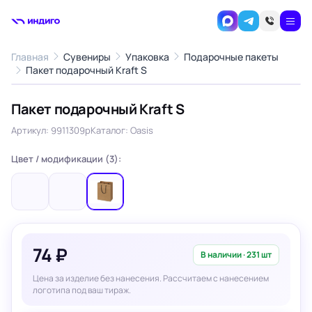
Главная
Сувениры
Упаковка
Подарочные пакеты
1
/1
Пакет подарочный Kraft S
‹
›
Пакет подарочный Kraft S
Артикул: 9911309p
Каталог: Oasis
Цвет / модификации (3):
74 ₽
В наличии · 231 шт
Цена за изделие без нанесения. Рассчитаем с нанесением
логотипа под ваш тираж.