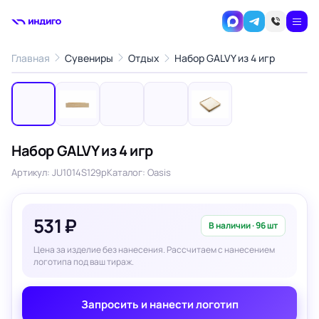
1
/5
Главная
Сувениры
Отдых
Набор GALVY из 4 игр
‹
›
Набор GALVY из 4 игр
Артикул: JU1014S129p
Каталог: Oasis
531 ₽
В наличии · 96 шт
Цена за изделие без нанесения. Рассчитаем с нанесением
логотипа под ваш тираж.
Запросить и нанести логотип