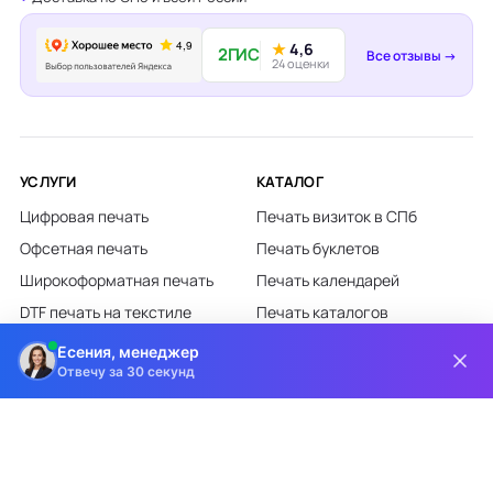
★
4,6
2ГИС
Все отзывы →
24 оценки
УСЛУГИ
КАТАЛОГ
Цифровая печать
Печать визиток в СПб
Офсетная печать
Печать буклетов
Широкоформатная печать
Печать календарей
DTF печать на текстиле
Печать каталогов
Лазерная гравировка
Печать листовок
Есения, менеджер
Отвечу за 30 секунд
Все категории каталога
КЛИЕНТАМ
О КОМПАНИИ
Доставка и оплата
О компании
Требования к макетам
Партнёрам