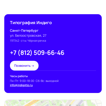
Типография Индиго
Санкт-Петербург
ул. Белоостровская, 27
197342
· ст.м. Чёрная речка
+7 (812) 509-66-46
Позвонить →
Часы работы
Пн–Пт: 9:00–18:00 · Сб–Вс: выходной
info@indigotip.ru