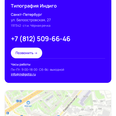
Типография Индиго
Санкт-Петербург
ул. Белоостровская, 27
197342
· ст.м. Чёрная речка
+7 (812) 509-66-46
Позвонить →
Часы работы
Пн–Пт: 9:00–18:00 · Сб–Вс: выходной
info@indigotip.ru