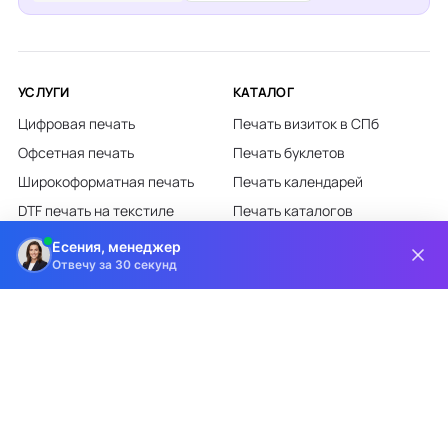
УСЛУГИ
КАТАЛОГ
Цифровая печать
Печать визиток в СПб
Офсетная печать
Печать буклетов
Широкоформатная печать
Печать календарей
DTF печать на текстиле
Печать каталогов
Лазерная гравировка
Печать листовок
Есения, менеджер
Отвечу за 30 секунд
Все категории каталога
КЛИЕНТАМ
О КОМПАНИИ
Доставка и оплата
О компании
Требования к макетам
Партнёрам
Дизайн-студия
Новости