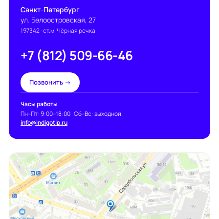
Санкт-Петербург
ул. Белоостровская, 27
197342
· ст.м. Чёрная речка
+7 (812) 509-66-46
Позвонить →
Часы работы
Пн–Пт: 9:00–18:00 · Сб–Вс: выходной
info@indigotip.ru