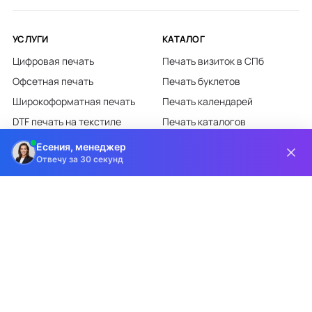
УСЛУГИ
КАТАЛОГ
Цифровая печать
Печать визиток в СПб
Офсетная печать
Печать буклетов
Широкоформатная печать
Печать календарей
DTF печать на текстиле
Печать каталогов
Лазерная гравировка
Печать листовок
Есения, менеджер
Отвечу за 30 секунд
Все категории каталога
КЛИЕНТАМ
О КОМПАНИИ
Доставка и оплата
О компании
Требования к макетам
Партнёрам
Дизайн-студия
Новости
Информация на сайте носит информационный характер и ни при каких