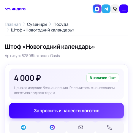
Главная
Сувениры
Посуда
1
/1
Штоф «Новогодний календарь»
‹
›
Штоф «Новогодний календарь»
Артикул: 82808
Каталог: Oasis
4 000 ₽
В наличии · 1 шт
Цена за изделие без нанесения. Рассчитаем с нанесением
логотипа под ваш тираж.
Запросить и нанести логотип