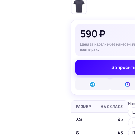
вые карты
ые сертификаты
и плакаты
арты
ки
590 ₽
Цена за изделие без нанесения
и, костеры
Бумажные пакеты
ваш тираж.
 ресторанов
Готовые бумажные пакеты
Печать на фотоб
на окна и двери
Готовые коробки
Печать на самок
Запросить
на стаканы для
Картонные коробки
пленке
смузи
Оберточная бумага с
Таблички
ню
логотипом
Стенды
ет
ПВД пакеты
Баннеры
ы/Плейтс-листы
Шуберы, обечайки
Печать на холсте
Этикетки для
Шелфтокеры
ты
маркетплейсов
Нан
 для бутылок
РАЗМЕР
НА СКЛАДЕ
Ш
XS
95
Ш
S
46
П