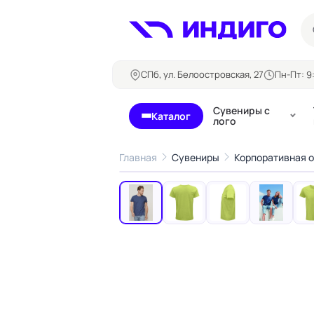
СПб, ул. Белоостровская, 27
Пн-Пт: 9:
Сувениры с
Каталог
лого
Главная
Сувениры
Корпоративная 
‹
Бланки и формуляры
Билеты, 
Блокноты
Буклеты
Бейджи
Карточны
Визитки
Кубарики
Конверты
Листовки
Ленты для бейджей
Магниты
Папки
Наклейки,
Сертификаты
стикеры
Грамоты
Открытки