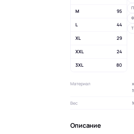
П
M
95
Ф
L
44
Т
XL
29
XXL
24
3XL
80
Материал
х
1
Вес
1
Описание