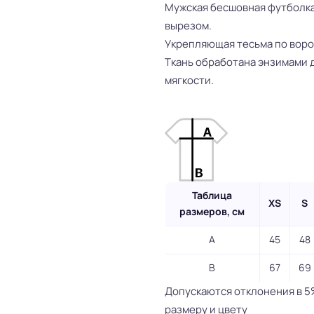
Мужская бесшовная футболка 
вырезом.
Укрепляющая тесьма по воро
Ткань обработана энзимами 
мягкости.
Таблица
XS
S
размеров, см
A
45
48
B
67
69
Допускаются отклонения в 5
размеру и цвету