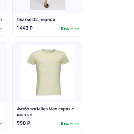
я
Платье D2, черное
1 443 ₽
ии
В наличии
Футболка Miles Men серая с
желтым
990 ₽
ии
В наличии