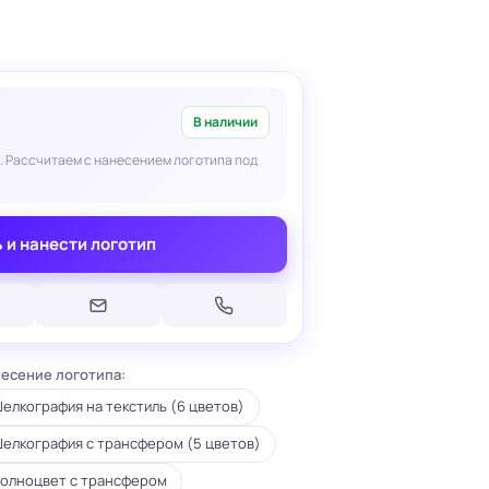
В наличии
. Рассчитаем с нанесением логотипа под
Печать на кепках
Печать на шопперах
умаге
Печать на футболках
леящейся
 и нанести логотип
Брендирование униформы
Брендирование одежды
Печать на термосах
есение логотипа:
елкография на текстиль (6 цветов)
елкография с трансфером (5 цветов)
олноцвет с трансфером