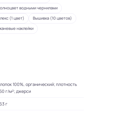
олноцвет водными чернилами
лекс (1 цвет)
Вышивка (10 цветов)
каневые наклейки
лопок 100%, органический; плотность
50 г/м²; джерси
63 г