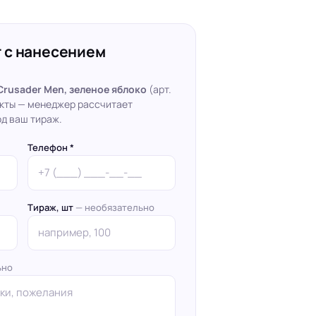
 с нанесением
rusader Men, зеленое яблоко
(арт.
акты — менеджер рассчитает
д ваш тираж.
Телефон *
Тираж, шт
— необязательно
ьно