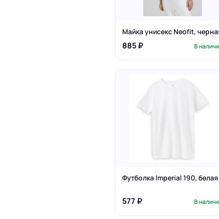
Майка унисекс Neofit, черна
885 ₽
В налич
Футболка Imperial 190, белая
577 ₽
В налич