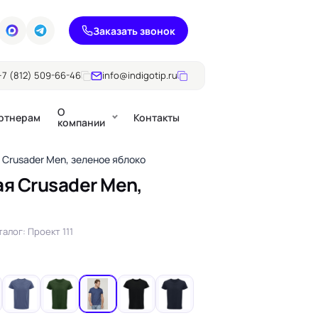
Заказать звонок
+7 (812) 509-66-46
info@indigotip.ru
О
ртнерам
Контакты
компании
Crusader Men, зеленое яблоко
я Crusader Men,
Брошюры
Журналы
ючки
талог: Проект 111
Каталоги
Презентации, годовые
е
отчеты