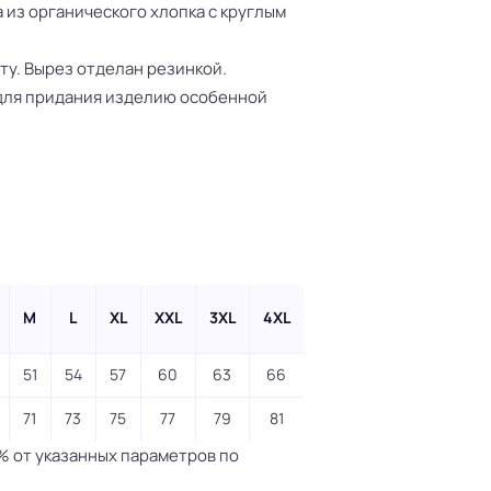
из органического хлопка с круглым
ту. Вырез отделан резинкой.
для придания изделию особенной
M
L
XL
XXL
3XL
4XL
51
54
57
60
63
66
71
73
75
77
79
81
% от указанных параметров по