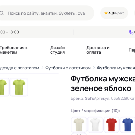
★
4.9
Яндекс
00 – 18:00
Требования к
Дизайн
Доставка и
Па
макетам
студия
оплата
1
/6
одежда с логотипом
Футболки с логотипом
Футболка мужская 
›
Футболка мужска
Календари квартальные
Воблеры
зеленое яблоко
купоны
Календари настольные
Диспенсеры
Календари перекидные
Дорхенгеры / Кр
Бренд:
Sol's
Артикул: 03582280
Ка
е игры, колоды
Календари Трио
Некхенгеры
Флажки бумажны
Цвет / модификации (10):
, флаеры
Ценники
Шелфтокеры
 этикетки,
Ярлыки и бирки