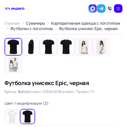
Главная
Сувениры
Корпоративная одежда с логотипом
1
/7
Футболки с логотипом
Футболка унисекс Epic, черная
‹
›
Футболка унисекс Epic, черная
Бренд:
Sol's
Артикул: 03564309
Каталог: Проект 111
Цвет / модификации (2):