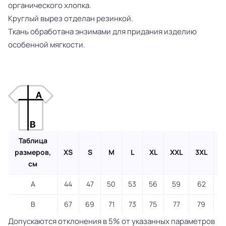
органического хлопка.
Круглый вырез отделан резинкой.
Ткань обработана энзимами для придания изделию
особенной мягкости.
Таблица
размеров,
XS
S
M
L
XL
XXL
3XL
4
см
A
44
47
50
53
56
59
62
B
67
69
71
73
75
77
79
Допускаются отклонения в 5% от указанных параметров