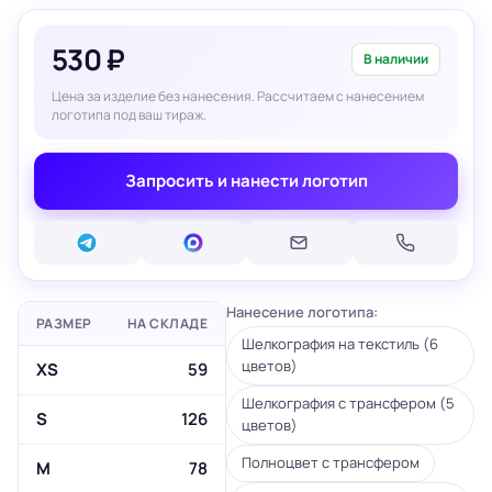
530 ₽
В наличии
Цена за изделие без нанесения. Рассчитаем с нанесением
логотипа под ваш тираж.
Запросить и нанести логотип
Нанесение логотипа:
РАЗМЕР
НА СКЛАДЕ
Шелкография на текстиль (6
цветов)
XS
59
Шелкография с трансфером (5
S
126
цветов)
Полноцвет с трансфером
M
78