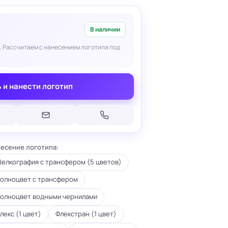
В наличии
. Рассчитаем с нанесением логотипа под
Печать на кепках
 и нанести логотип
Печать на шопперах
умаге
Печать на футболках
леящейся
Брендирование униформы
Брендирование одежды
Печать на термосах
есение логотипа:
елкография с трансфером (5 цветов)
олноцвет с трансфером
олноцвет водными чернилами
лекс (1 цвет)
Флекстран (1 цвет)