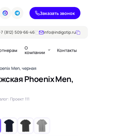
Заказать звонок
+7 (812) 509-66-46
info@indigotip.ru
О
ртнерам
Контакты
компании
oenix Men, черная
жская Phoenix Men,
Брошюры
Журналы
ючки
алог: Проект 111
Каталоги
Презентации, годовые
е
отчеты