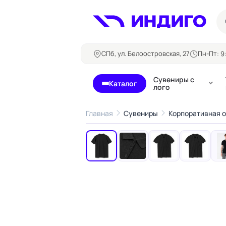
СПб, ул. Белоостровская, 27
Пн-Пт: 9:
Сувениры с
Каталог
лого
Главная
Сувениры
Корпоративная 
‹
Бланки и формуляры
Билеты, 
Блокноты
Буклеты
Бейджи
Карточны
Визитки
Кубарики
Конверты
Листовки
Ленты для бейджей
Магниты
Папки
Наклейки,
Сертификаты
стикеры
Грамоты
Открытки