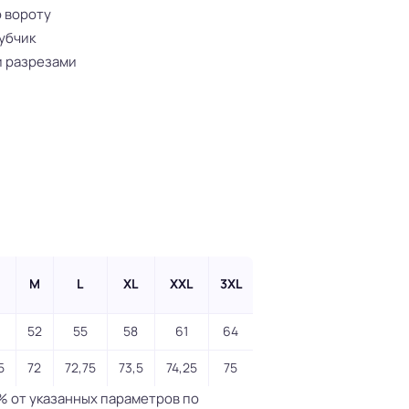
 вороту
убчик
и разрезами
M
L
XL
XXL
3XL
52
55
58
61
64
5
72
72,75
73,5
74,25
75
% от указанных параметров по