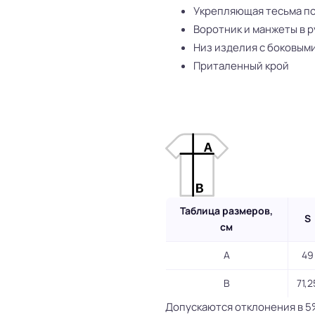
Укрепляющая тесьма по
Воротник и манжеты в р
Низ изделия с боковым
Приталенный крой
Таблица размеров,
S
см
A
49
B
71,2
Допускаются отклонения в 5