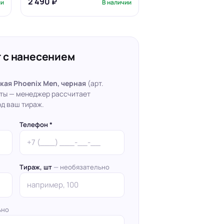
2 490 ₽
ии
В наличии
 с нанесением
кая Phoenix Men, черная
(арт.
кты — менеджер рассчитает
д ваш тираж.
Телефон *
Тираж, шт
— необязательно
ьно