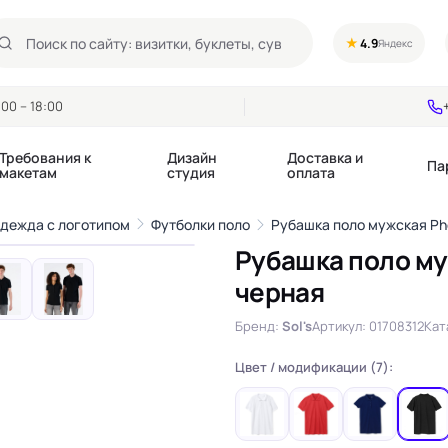
★
4.9
Яндекс
00 – 18:00
Требования к
Дизайн
Доставка и
Па
макетам
студия
оплата
1
/6
одежда с логотипом
Футболки поло
Рубашка поло мужская Ph
›
Рубашка поло му
Календари квартальные
Воблеры
черная
купоны
Календари настольные
Диспенсеры
Календари перекидные
Дорхенгеры / Кр
Бренд:
Sol's
Артикул: 01708312
Кат
е игры, колоды
Календари Трио
Некхенгеры
Флажки бумажны
Цвет / модификации (7):
, флаеры
Ценники
Шелфтокеры
 этикетки,
Ярлыки и бирки