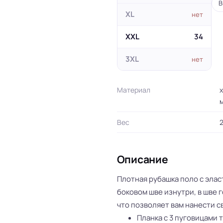
В
XL
нет
XXL
34
3XL
нет
Материал
х
м
Вес
2
Описание
Плотная рубашка поло с эла
боковом шве изнутри, в шве г
что позволяет вам нанести с
Планка с 3 пуговицами т