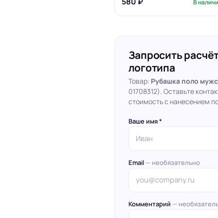
580 ₽
В налич
Запросить расчёт
логотипа
Товар:
Рубашка поло мужс
01708312). Оставьте конта
стоимость с нанесением по
Ваше имя *
Email
— необязательно
Комментарий
— необязател