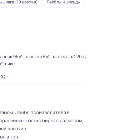
ышивка (10 цветов)
Лейблы и шильды
лопок 95%; эластан 5%, плотность 220 г/
²; пике
92 г
станом. Лейбл производителя в
орловины - только бирка с размером,
вой логотип.
он в тон