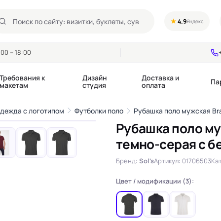
★
4.9
Яндекс
00 – 18:00
Требования к
Дизайн
Доставка и
Па
макетам
студия
оплата
1
/7
одежда с логотипом
Футболки поло
Рубашка поло мужская Br
›
Рубашка поло му
Календари квартальные
Воблеры
темно-серая с б
купоны
Календари настольные
Диспенсеры
Календари перекидные
Дорхенгеры / Кр
Бренд:
Sol's
Артикул: 01706503
Кат
е игры, колоды
Календари Трио
Некхенгеры
Флажки бумажны
Цвет / модификации (3):
, флаеры
Ценники
Шелфтокеры
 этикетки,
Ярлыки и бирки