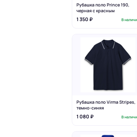
Рубашка поло Prince 190,
черная с красным
1 350 ₽
В налич
Рубашка поло Virma Stripes,
темно-синяя
1 080 ₽
В налич