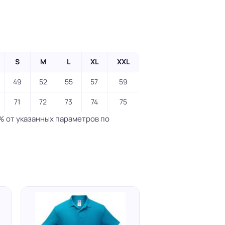
S
M
L
XL
XXL
49
52
55
57
59
71
72
73
74
75
% от указанных параметров по