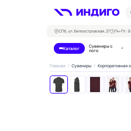
СПб, ул. Белоостровская, 27
Пн-Пт: 9:
Сувениры с
Каталог
лого
Главная
Сувениры
Корпоративная 
‹
Бланки и формуляры
Билеты, 
Блокноты
Буклеты
Бейджи
Карточны
Визитки
Кубарики
Конверты
Листовки
Ленты для бейджей
Магниты
Папки
Наклейки,
Сертификаты
стикеры
Грамоты
Открытки