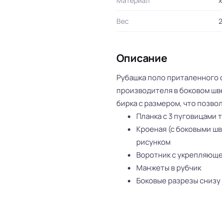
Материал
х
Вес
2
Описание
Рубашка поло приталенного с
производителя в боковом шве
бирка с размером, что позво
Планка с 3 пуговицами т
Кроеная (с боковыми шв
рисунком
Воротник с укрепляющ
Манжеты в рубчик
Боковые разрезы снизу