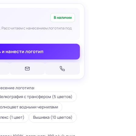
В наличии
. Рассчитаем с нанесением логотипа под
Печать на кепках
 и нанести логотип
Печать на шопперах
умаге
Печать на футболках
леящейся
Брендирование униформы
Брендирование одежды
Печать на термосах
есение логотипа:
елкография с трансфером (5 цветов)
олноцвет водными чернилами
лекс (1 цвет)
Вышивка (10 цветов)