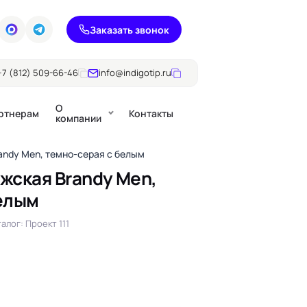
Заказать звонок
+7 (812) 509-66-46
info@indigotip.ru
О
ртнерам
Контакты
компании
andy Men, темно-серая с белым
жская Brandy Men,
елым
Брошюры
Журналы
ючки
алог: Проект 111
Каталоги
Презентации, годовые
е
отчеты