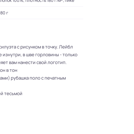
лопок 100%, плотность 180 г/м²; пике
80 г
илуэта с рисунком в точку. Лейбл
 изнутри, в шве горловины - только
ляет вам нанести свой логотип.
он в тон
ами) рубашка поло с печатным
ей тесьмой