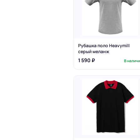
Рубашка поло Heavymill
серый меланж
1 590 ₽
В налич