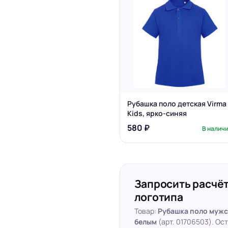
Рубашка поло детская Virma
Kids, ярко-синяя
580 ₽
В налич
Запросить расчёт
логотипа
Товар:
Рубашка поло мужс
белым
(арт. 01706503). Ос